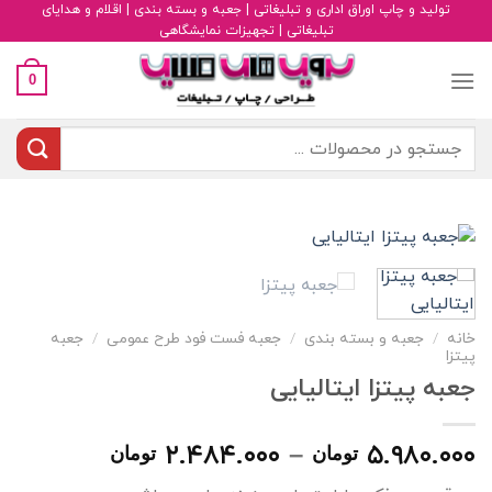
رش
تولید و چاپ اوراق اداری و تبلیغاتی | جعبه و بسته بندی | اقلام و هدایای
تبلیغاتی | تجهیزات نمایشگاهی
ه
حتوا
0
جستجو
برای:
خانه
/
جعبه و بسته بندی
/
جعبه فست فود طرح عمومی
/
جعبه
پیتزا
جعبه پیتزا ایتالیایی
Price
۲.۴۸۴.۰۰۰
–
۵.۹۸۰.۰۰۰
تومان
تومان
range: