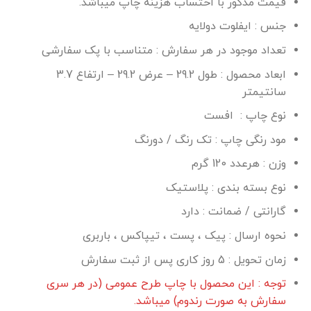
قیمت مذکور با احتساب هزینه چاپ میباشد.
through
جنس : ایفلوت دولایه
۵.۹۸۰.۰۰۰ تومان
تعداد موجود در هر سفارش : متناسب با پک سفارشی
ابعاد محصول : طول 29.2 – عرض 29.2 – ارتفاع 3.7
سانتیمتر
نوع چاپ : افست
مود رنگی چاپ : تک رنگ / دورنگ
وزن : هرعدد 120 گرم
نوع بسته بندی : پلاستیک
گارانتی / ضمانت : دارد
نحوه ارسال : پیک ، پست ، تیپاکس ، باربری
زمان تحویل : 5 روز کاری پس از ثبت سفارش
توجه : این محصول با چاپ طرح عمومی (در هر سری
سفارش به صورت رندوم) میباشد.