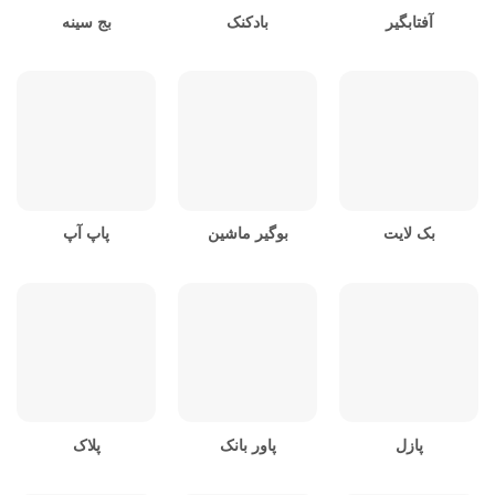
آفتابگیر
بادکنک
بج سینه
بک لایت
بوگیر ماشین
پاپ آپ
پازل
پاور بانک
پلاک