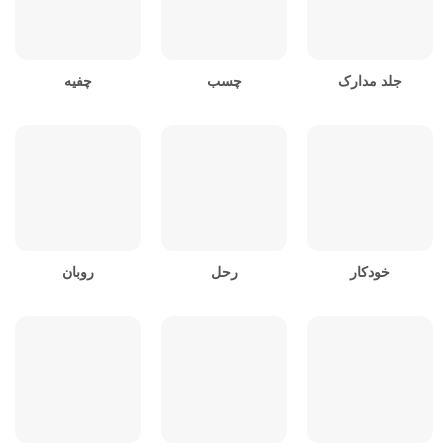
جلد مدارک
چسب
چفیه
خودکار
رحل
روبان