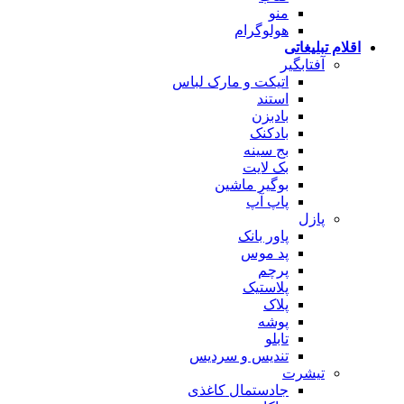
منو
هولوگرام
اقلام تبلیغاتی
آفتابگیر
اتیکت و مارک لباس
استند
بادبزن
بادکنک
بج سینه
بک لایت
بوگیر ماشین
پاپ آپ
پازل
پاور بانک
پد موس
پرچم
پلاستیک
پلاک
پوشه
تابلو
تندیس و سردیس
تیشرت
جادستمال کاغذی