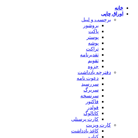
پرش
خانه
به
اوراق چاپی
محتوا
برچسب و لیبل
بروشور
پاکت
پوستر
پوشه
تراکت
تقدیرنامه
تقویم
جزوه
دفترچه یادداشت
دعوت نامه
سررسید
سربرگ
سرنسخه
فاکتور
فولدر
کاتالوگ
کارت پرسنلی
کارت ویزیت
کاغذ یادداشت
کتاب