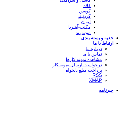
کاشی و سرامیک
کلاه
کوسن
گردنبند
لیوان
مگنت-آهنربا
موس پد
جعبه و بسته بندی
ارتباط با ما
درباره ما
تماس با ما
مشاهده نمونه کارها
درخواست ارسال نمونه کار
پرداخت مبلغ دلخواه
RSS
XMAP
خبرنامه