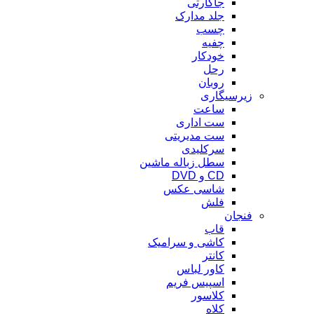
جاکارتی
جلد مدارک
چسب
چفیه
خودکار
رحل
روبان
زیرسیگاری
ساعت
ست اداری
ست مدیریتی
سرکلیدی
سطل زباله ماشین
CD و DVD
شاسی عکس
فلش
فنجان
قاب
کاشی و سرامیک
کانتر
کاور لباس
اسپیس فریم
کلاسور
کلاه