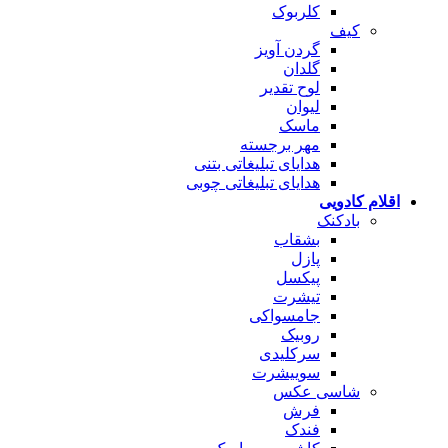
کلربوک
کیف
گردن آویز
گلدان
لوح تقدیر
لیوان
ماسک
مهر برجسته
هدایای تبلیغاتی بتنی
هدایای تبلیغاتی چوبی
اقلام کادویی
بادکنک
بشقاب
پازل
پیکسل
تیشرت
جامسواکی
روبیک
سرکلیدی
سوییشرت
شاسی عکس
فرش
فندک