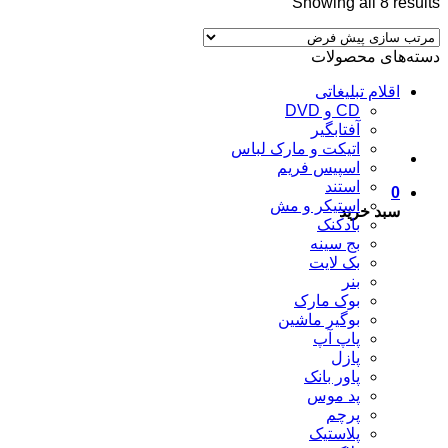
Showing all 8 results
دسته‌های محصولات
اقلام تبلیغاتی
CD و DVD
آفتابگیر
اتیکت و مارک لباس
اسپیس فریم
استند
0
استیکر و مش
سبد خرید
بادکنک
بج سینه
بک لایت
بنر
بوک مارک
بوگیر ماشین
پاپ آپ
پازل
پاور بانک
پد موس
پرچم
پلاستیک