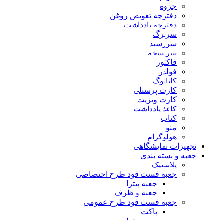
جزوه
دفترچه تعویض روغن
دفترچه یادداشت
سربرگ
سررسید
سرنسخه
فاکتور
فولدر
کاتالوگ
کارت پرسنلی
کارت ویزیت
کاغذ یادداشت
کتاب
منو
هولوگرام
تجهیزات نمایشگاهی
جعبه و بسته بندی
پلاستیک
جعبه فست فود طرح اختصاصی
جعبه پیتزا
جعبه و ظرف
جعبه فست فود طرح عمومی
پاکت