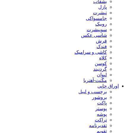
بشقاب
پازل
تیشرت
جامسواکی
روبیک
سوییشرت
شاسی عکس
فرش
فندک
کاشی و سرامیک
کلاه
کوسن
گردنبند
لیوان
مگنت-آهنربا
اوراق چاپی
برچسب و لیبل
بروشور
پاکت
پوستر
پوشه
تراکت
تقدیرنامه
تقویم