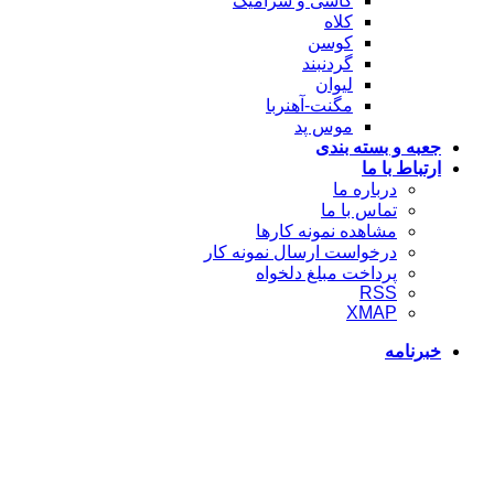
کاشی و سرامیک
کلاه
کوسن
گردنبند
لیوان
مگنت-آهنربا
موس پد
جعبه و بسته بندی
ارتباط با ما
درباره ما
تماس با ما
مشاهده نمونه کارها
درخواست ارسال نمونه کار
پرداخت مبلغ دلخواه
RSS
XMAP
خبرنامه