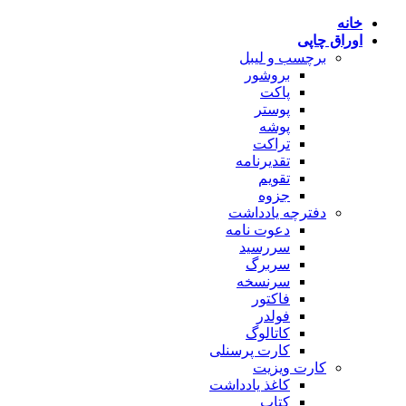
پرش
خانه
به
اوراق چاپی
محتوا
برچسب و لیبل
بروشور
پاکت
پوستر
پوشه
تراکت
تقدیرنامه
تقویم
جزوه
دفترچه یادداشت
دعوت نامه
سررسید
سربرگ
سرنسخه
فاکتور
فولدر
کاتالوگ
کارت پرسنلی
کارت ویزیت
کاغذ یادداشت
کتاب