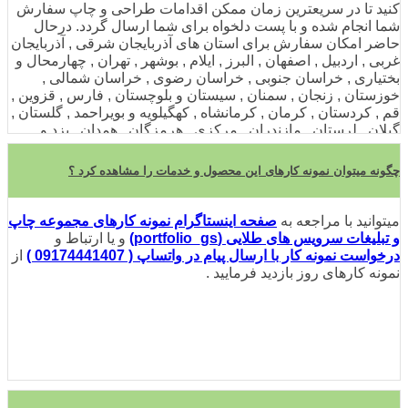
کنید تا در سریعترین زمان ممکن اقدامات طراحی و چاپ سفارش
شما انجام شده و با پست دلخواه برای شما ارسال گردد. درحال
حاضر امکان سفارش برای استان های آذربایجان شرقی , آذربایجان
غربی , اردبیل , اصفهان , البرز , ایلام , بوشهر , تهران , چهارمحال و
بختیاری , خراسان جنوبی , خراسان رضوی , خراسان شمالی ,
خوزستان , زنجان , سمنان , سیستان و بلوچستان , فارس , قزوین ,
قم , کردستان , کرمان , کرمانشاه , کهگیلویه و بویراحمد , گلستان ,
گیلان , لرستان , مازندران , مرکزی , هرمزگان , همدان , یزد و
همچنین شهرها و شهرستان های تهران , مشهد , اصفهان , کرج ,
شیراز , تبریز , اهواز , قم , کرمانشاه , ارومیه , رشت , شهریار ,
چگونه میتوان نمونه کارهای این محصول و خدمات را مشاهده کرد ؟
کرمان , بندرعباس , همدان , زاهدان , یزد , اردبیل , قزوین , اراک ,
اسلامشهر , بهارستان , بابل , زنجان , خرم‌آباد , ساری , سنندج ,
گرگان , نیشابور , دزفول , آمل , ملارد , کاشان , پاکدشت , ری ,
میتوانید با مراجعه به
صفحه اینستاگرام نمونه کارهای مجموعه چاپ
گنبد کاووس , خوی , بروجرد , سیرجان , بجنورد , مرودشت ,
و تبلیغات سرویس های طلایی (portfolio_gs)
و یا ارتباط و
خمینی‌شهر , نجف‌آباد , قدس , شهرکرد , رفسنجان , قائم‌شهر ,
درخواست نمونه کار با ارسال پیام در واتساپ ( 09174441407 )
از
جیرفت , سبزوار , بویراحمد , بوشهر , آبادان , بندر ماهشهر ,
نمونه کارهای روز بازدید فرمایید .
رباط‌کریم , ملایر , ورامین , ساوه , چابهار , فردیس , قرچک , تربت
جام , کازرون , لنجان , مراغه , بیرجند , ساوجبلاغ , میناب , ایرانشهر
, دشتستان , بوکان , فلاورجان , مرند , البرز , مهاباد , ایلام ,
شاهین‌شهر و میمه , جهرم , بم , سقز , میاندوآب , تربت حیدریه ,
شاهرود , لارستان , لردگان , شوش , فسا , داراب , تالش , ایذه ,
سلماس , سمنان , مریوان , شوشتر , سراوان , راسک , میانه ,
بهبهان , نهاوند , پارس‌آباد , دورود , قوچان , خاش , تاکستان ,
اندیمشک , خرمشهر , طلعتات , پردیس , بهشهر , کاشمر , لاهیجان ,