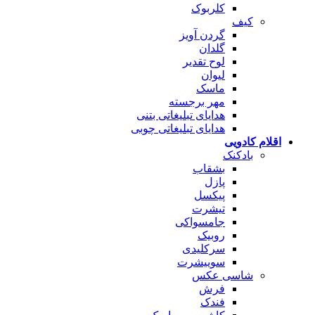
کلربوک
کیف
گردن آویز
گلدان
لوح تقدیر
لیوان
ماسک
مهر برجسته
هدایای تبلیغاتی بتنی
هدایای تبلیغاتی چوبی
اقلام کادویی
بادکنک
بشقاب
پازل
پیکسل
تیشرت
جامسواکی
روبیک
سرکلیدی
سوییشرت
شاسی عکس
فرش
فندک