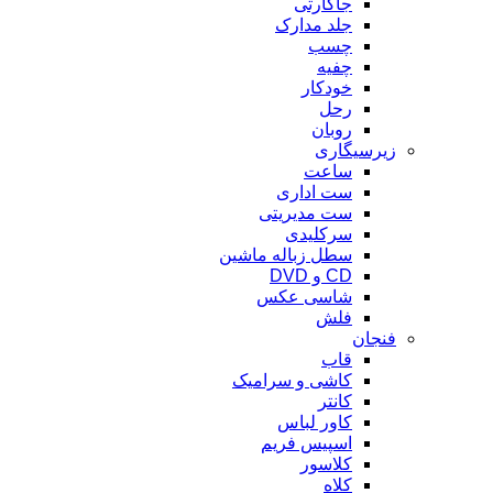
جاکارتی
جلد مدارک
چسب
چفیه
خودکار
رحل
روبان
زیرسیگاری
ساعت
ست اداری
ست مدیریتی
سرکلیدی
سطل زباله ماشین
CD و DVD
شاسی عکس
فلش
فنجان
قاب
کاشی و سرامیک
کانتر
کاور لباس
اسپیس فریم
کلاسور
کلاه