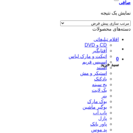
صافی
نمایش یک نتیجه
دسته‌های محصولات
اقلام تبلیغاتی
CD و DVD
آفتابگیر
اتیکت و مارک لباس
0
اسپیس فریم
سبد خرید
استند
استیکر و مش
بادکنک
بج سینه
بک لایت
بنر
بوک مارک
بوگیر ماشین
پاپ آپ
پازل
پاور بانک
پد موس