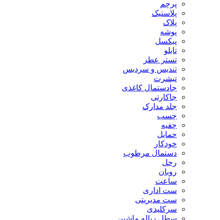
پرچم
پلاستیک
پلاک
پوشه
پیکسل
تابلو
تستر عطر
تندیس و سردیس
تیشرت
جادستمال کاغذی
جاکارتی
جلد مدارک
چسب
چفیه
حمایل
خودکار
دستمال مرطوب
رحل
روبان
ساعت
ست اداری
ست مدیریتی
سرکلیدی
سطل زباله ماشین