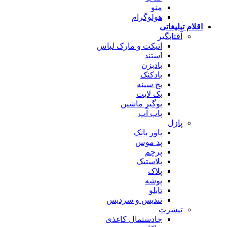
منو
هولوگرام
اقلام تبلیغاتی
آفتابگیر
اتیکت و مارک لباس
استند
بادبزن
بادکنک
بج سینه
بک لایت
بوگیر ماشین
پاپ آپ
پازل
پاور بانک
پد موس
پرچم
پلاستیک
پلاک
پوشه
تابلو
تندیس و سردیس
تیشرت
جادستمال کاغذی