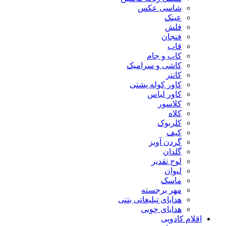
شاسی عکس
عینک
فلش
فنجان
قاب
کاپ و جام
کاشی و سرامیک
کانتر
کاور کوله پشتی
کاور لباس
کلاسور
کلاه
کلربوک
کیف
گردن آویز
گلدان
لوح تقدیر
لیوان
ماسک
مهر برجسته
هدایای تبلیغاتی بتنی
هدایای چوبی
اقلام کادویی