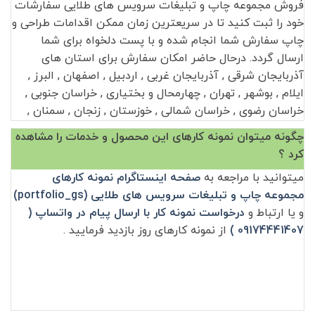
فروش مجموعه چاپ و تبلیغات سرویس های طلایی سفارشات
خود را ثبت کنید تا در سریعترین زمان ممکن اقدامات طراحی و
چاپ سفارش شما انجام شده و با پست دلخواه برای شما
ارسال گردد. درحال حاضر امکان سفارش برای استان های
آذربایجان شرقی , آذربایجان غربی , اردبیل , اصفهان , البرز ,
ایلام , بوشهر , تهران , چهارمحال و بختیاری , خراسان جنوبی ,
خراسان رضوی , خراسان شمالی , خوزستان , زنجان , سمنان ,
سیستان و بلوچستان , فارس , قزوین , قم , کردستان , کرمان ,
چگونه میتوان نمونه کارهای این محصول و خدمات را مشاهده
کرمانشاه , کهگیلویه و بویراحمد , گلستان , گیلان , لرستان ,
کرد ؟
مازندران , مرکزی , هرمزگان , همدان , یزد و همچنین شهرها و
میتوانید با مراجعه به
صفحه اینستاگرام نمونه کارهای
شهرستان های تهران , مشهد , اصفهان , کرج , شیراز , تبریز ,
مجموعه چاپ و تبلیغات سرویس های طلایی (portfolio_gs)
اهواز , قم , کرمانشاه , ارومیه , رشت , شهریار , کرمان ,
و یا ارتباط و
درخواست نمونه کار با ارسال پیام در واتساپ (
بندرعباس , همدان , زاهدان , یزد , اردبیل , قزوین , اراک ,
09174441407 )
از نمونه کارهای روز بازدید فرمایید .
اسلامشهر , بهارستان , بابل , زنجان , خرم‌آباد , ساری , سنندج ,
گرگان , نیشابور , دزفول , آمل , ملارد , کاشان , پاکدشت , ری ,
گنبد کاووس , خوی , بروجرد , سیرجان , بجنورد , مرودشت ,
خمینی‌شهر , نجف‌آباد , قدس , شهرکرد , رفسنجان , قائم‌شهر ,
جیرفت , سبزوار , بویراحمد , بوشهر , آبادان , بندر ماهشهر ,