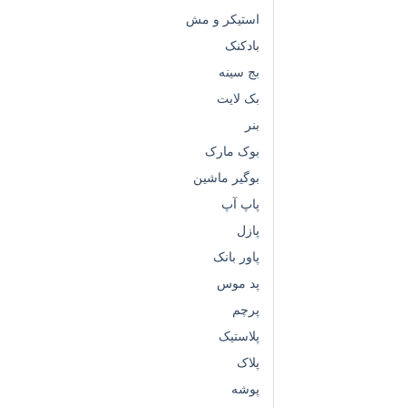
استیکر و مش
بادکنک
بج سینه
بک لایت
بنر
بوک مارک
بوگیر ماشین
پاپ آپ
پازل
پاور بانک
پد موس
پرچم
پلاستیک
پلاک
پوشه