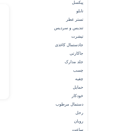
پیکسل
تابلو
تستر عطر
تندیس و سردیس
تیشرت
جادستمال کاغذی
جاکارتی
جلد مدارک
چسب
چفیه
حمایل
خودکار
دستمال مرطوب
رحل
روبان
ساعت