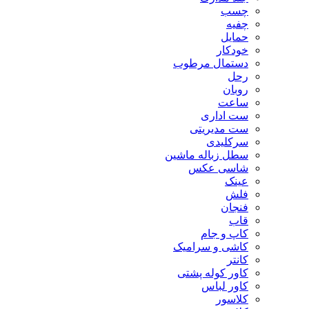
چسب
چفیه
حمایل
خودکار
دستمال مرطوب
رحل
روبان
ساعت
ست اداری
ست مدیریتی
سرکلیدی
سطل زباله ماشین
شاسی عکس
عینک
فلش
فنجان
قاب
کاپ و جام
کاشی و سرامیک
کانتر
کاور کوله پشتی
کاور لباس
کلاسور