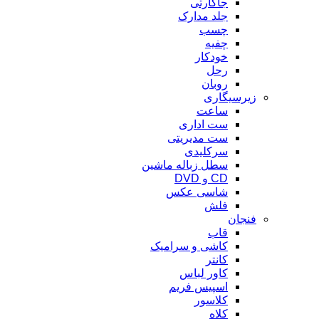
جاکارتی
جلد مدارک
چسب
چفیه
خودکار
رحل
روبان
زیرسیگاری
ساعت
ست اداری
ست مدیریتی
سرکلیدی
سطل زباله ماشین
CD و DVD
شاسی عکس
فلش
فنجان
قاب
کاشی و سرامیک
کانتر
کاور لباس
اسپیس فریم
کلاسور
کلاه