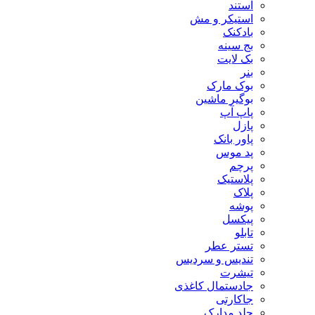
استند
استیکر و مش
بادکنک
بج سینه
بک لایت
بنر
بوک مارک
بوگیر ماشین
پاپ آپ
پازل
پاور بانک
پد موس
پرچم
پلاستیک
پلاک
پوشه
پیکسل
تابلو
تستر عطر
تندیس و سردیس
تیشرت
جادستمال کاغذی
جاکارتی
جلد مدارک