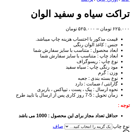
 سیاه و سفید الوان
Price
تومان
–
۵۲۵.۰۰۰
تومان
range:
۵۲۵.۰۰۰ تومان
ت مذکور با احتساب هزینه چاپ میباشد.
through
: کاغذ الوان رنگی
۶۲۵.۰۰۰ تومان
اد محصول : متناسب با سایز سفارش شما
اد چاپ : متناسب با سایز سفارش شما
 چاپ : ریسوگراف
 رنگی چاپ : سیاه سفید
 : گرم
بسته بندی : جعبه
نتی / ضمانت : دارد
 ارسال : پیک ، پست ، تیپاکس ، باربری
5-7 روز کاری پس از ارسال یا تایید طرح
 تعداد مجاز برای این محصول : 1000 می باشد
صاف